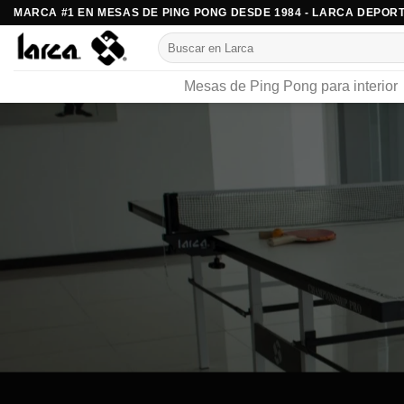
Saltar
MARCA #1 EN MESAS DE PING PONG DESDE 1984 - LARCA DEPORT
al
Buscar
contenido
por:
Mesas de Ping Pong para interior