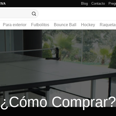
Blog
Contacto
Preg
IVA
Para exterior
Futbolitos
Bounce Ball
Hockey
Raqueta
¿Cómo Comprar?