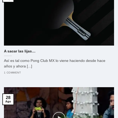
A sacar las lijas…
Así es tal como Pong Club MX lo viene haciendo desde hace
años y ahora [...]
1 COMMENT
28
Ago