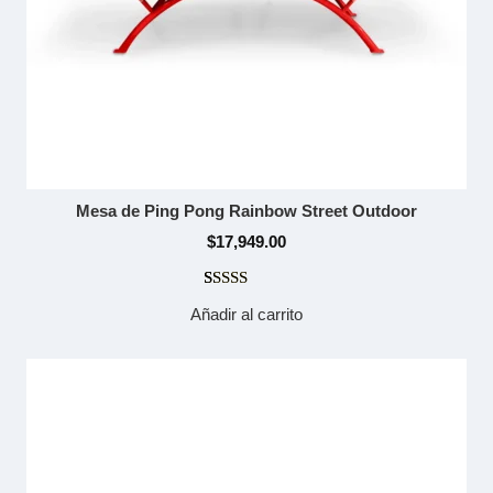
Mesa de Ping Pong Rainbow Street Outdoor
$
17,949.00
Valorado
1
Añadir al carrito
con
5.00
de 5 en
base a
valoración
de un
cliente