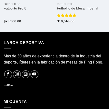
FUTBOLITOS
FUTBOLITOS
Futbolito Pro 8
Futbolito de Mesa Imperial
Valorado
$
29,900.00
$
10,549.00
con
4.50
de 5
LARCA DEPORTIVA
Más de 30 años de experiencia dentro de la industria del
deporte, líderes en la fabricación de
mesas de Ping Pong.
Larca
MI CUENTA