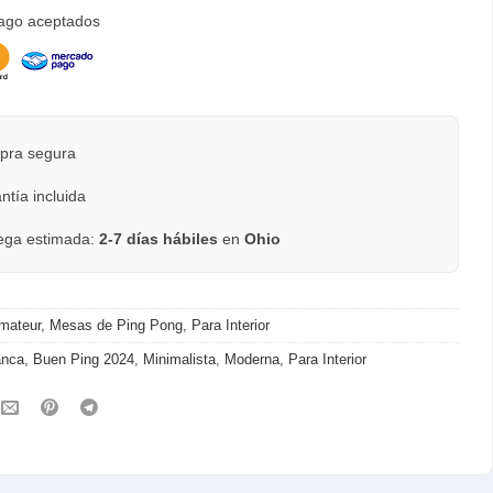
ago aceptados
ra segura
tía incluida
ega estimada:
2-7 días hábiles
en
Ohio
mateur
,
Mesas de Ping Pong
,
Para Interior
anca
,
Buen Ping 2024
,
Minimalista
,
Moderna
,
Para Interior