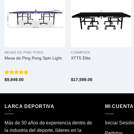
MESAS DE PING PONG
CHAMPION
Mesa de Ping Pong Spin Light
XTT5 Elite
Valorado
$
9,849.00
$
17,599.00
con
5.00
de 5
LARCA DEPORTIVA
MI CUENTA
Más de 30 años de experiencia dentro de
Iniciar Sesión
la industria del deporte, líderes en la
Pedidos