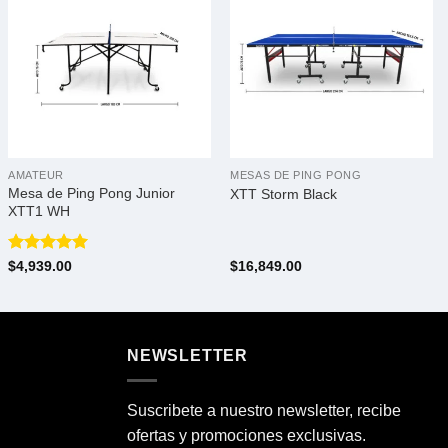
AMATEUR
MESAS DE PING PONG
Mesa de Ping Pong Junior
XTT Storm Black
XTT1 WH
Valorado
$
4,939.00
$
16,849.00
con
5.00
de 5
NEWSLETTER
Suscribete a nuestro newsletter, recibe
ofertas y promociones exclusivas.