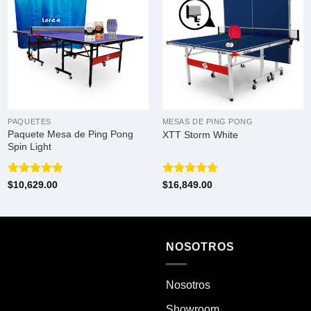
PAQUETES
MESAS DE PING PONG
Paquete Mesa de Ping Pong
XTT Storm White
Spin Light
Valorado
Valorado
$
10,629.00
$
16,849.00
con
5.00
con
5.00
de 5
de 5
NOSOTROS
Nosotros
Showroom