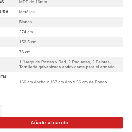
AS
MDF de 16mm
TURA
Metálica
Blanco
274 cm
152.5 cm
76 cm
1 Juego de Postes y Red, 2 Raquetas, 2 Pelotas,
Tornillería galvanizada antioxidante para el armado.
 EN
160 cm Ancho x 167 cm Alto x 56 cm de Fondo
A
ampionship cantidad
Añadir al carrito