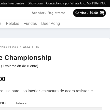
untas Frecuentes
Showroom
Contáctanos por WhatsApp: 55 1399 7386
Acceder / Registrarse
Carrito /
$
0.00
s
Pelotas
Fundas
Beer Pong
PING PONG
/
AMATEUR
ite Championship
(
1
valoración de cliente)
00
lista para uso interior, estructura de acero resistente.
USO
Interior