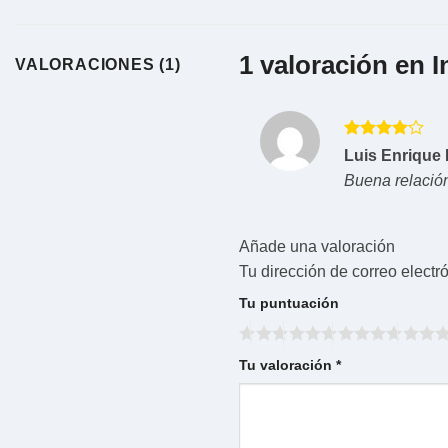
1 valoración en
I
VALORACIONES (1)
Valorado
Luis Enriqu
con
4
de
Buena relación
5
Añade una valoración
Tu dirección de correo electr
Tu puntuación
Tu valoración
*