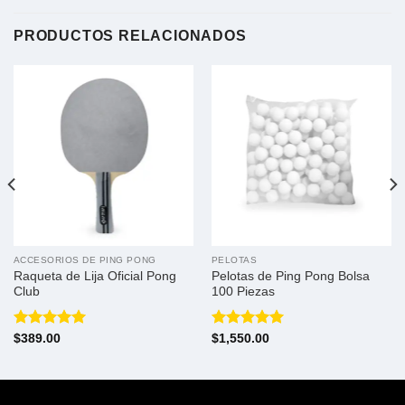
PRODUCTOS RELACIONADOS
ACCESORIOS DE PING PONG
PELOTAS
Raqueta de Lija Oficial Pong
Pelotas de Ping Pong Bolsa
Club
100 Piezas
Valorado
Valorado
$
389.00
$
1,550.00
con
5.00
con
5.00
de 5
de 5