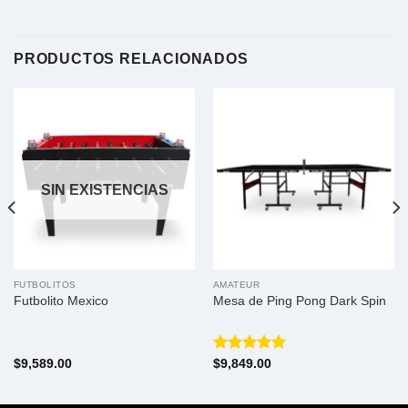
PRODUCTOS RELACIONADOS
SIN EXISTENCIAS
FUTBOLITOS
AMATEUR
Futbolito Mexico
Mesa de Ping Pong Dark Spin
Valorado
$
9,589.00
$
9,849.00
con
5.00
de 5